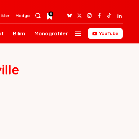
0
likler
Medya
at
Bilim
Monografiler
YouTube
lle