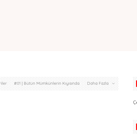
iler
#01 | Bütün Mümkünlerin Kıyısında
Daha Fazla
Ç