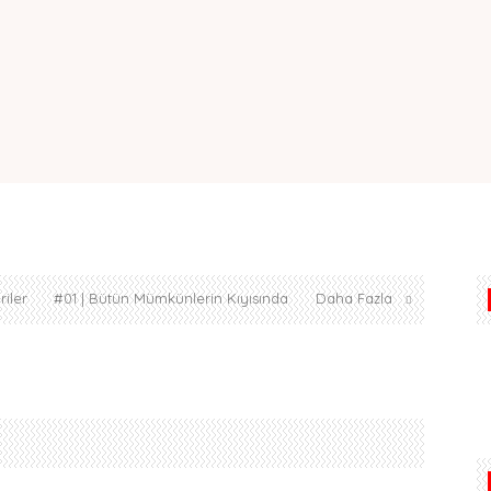
iler
#01 | Bütün Mümkünlerin Kıyısında
Daha Fazla