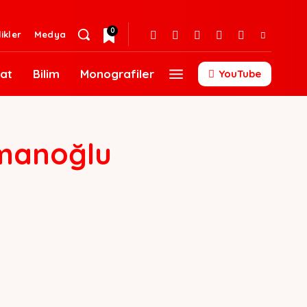
0
likler
Medya
at
Bilim
Monografiler
YouTube
manoğlu