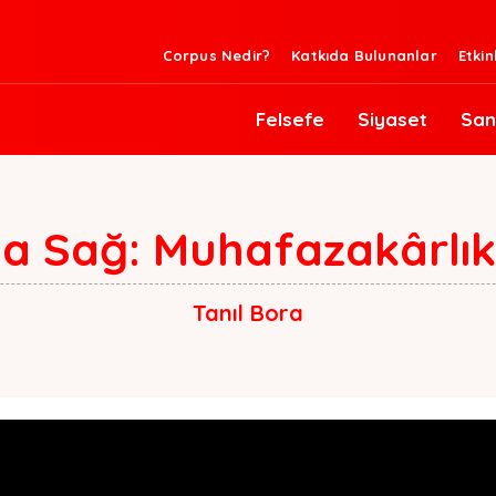
Corpus Nedir?
Katkıda Bulunanlar
Etkin
Felsefe
Siyaset
San
a Sağ: Muhafazakârlık
Tanıl Bora