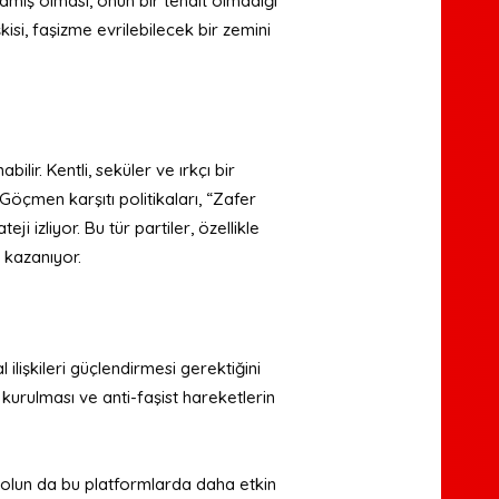
mış olması, onun bir tehdit olmadığı
şkisi, faşizme evrilebilecek bir zemini
lir. Kentli, seküler ve ırkçı bir
 Göçmen karşıtı politikaları, “Zafer
ji izliyor. Bu tür partiler, özellikle
 kazanıyor.
ilişkileri güçlendirmesi gerektiğini
kurulması ve anti-faşist hareketlerin
, solun da bu platformlarda daha etkin