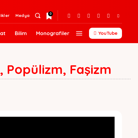
0
likler
Medya
at
Bilim
Monografiler
YouTube
, Popülizm, Faşizm