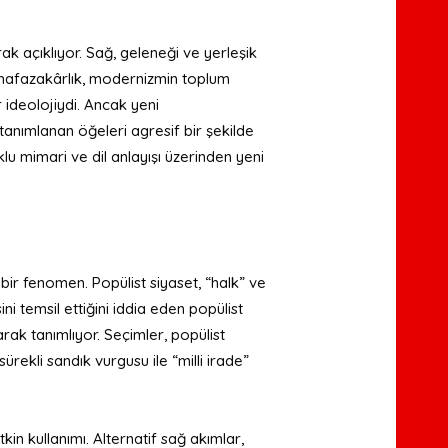
rak açıklıyor. Sağ, geleneği ve yerleşik
muhafazakârlık, modernizmin toplum
r ideolojiydi. Ancak yeni
tanımlanan öğeleri agresif bir şekilde
u mimari ve dil anlayışı üzerinden yeni
.
bir fenomen. Popülist siyaset, “halk” ve
ini temsil ettiğini iddia eden popülist
larak tanımlıyor. Seçimler, popülist
ürekli sandık vurgusu ile “milli irade”
in kullanımı. Alternatif sağ akımlar,