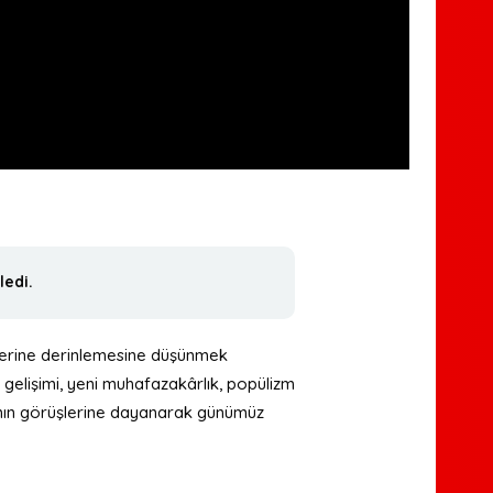
edi.
zerine derinlemesine düşünmek
l gelişimi, yeni muhafazakârlık, popülizm
ra’nın görüşlerine dayanarak günümüz