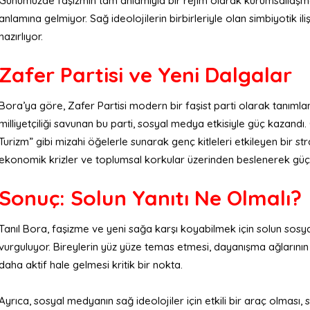
Günümüzde faşizmin tam anlamıyla bir rejim olarak kurumsallaşma
anlamına gelmiyor. Sağ ideolojilerin birbirleriyle olan simbiyotik ili
hazırlıyor.
Zafer Partisi ve Yeni Dalgalar
Bora’ya göre, Zafer Partisi modern bir faşist parti olarak tanımlanabi
milliyetçiliği savunan bu parti, sosyal medya etkisiyle güç kazandı.
Turizm” gibi mizahi öğelerle sunarak genç kitleleri etkileyen bir strate
ekonomik krizler ve toplumsal korkular üzerinden beslenerek güç
Sonuç: Solun Yanıtı Ne Olmalı?
Tanıl Bora, faşizme ve yeni sağa karşı koyabilmek için solun sosyal 
vurguluyor. Bireylerin yüz yüze temas etmesi, dayanışma ağlarının 
daha aktif hale gelmesi kritik bir nokta.
Ayrıca, sosyal medyanın sağ ideolojiler için etkili bir araç olması