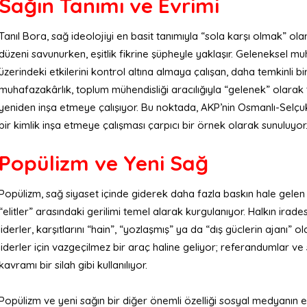
Sağın Tanımı ve Evrimi
Tanıl Bora, sağ ideolojiyi en basit tanımıyla “sola karşı olmak” ola
düzeni savunurken, eşitlik fikrine şüpheyle yaklaşır. Geleneksel 
üzerindeki etkilerini kontrol altına almaya çalışan, daha temkinli bi
muhafazakârlık, toplum mühendisliği aracılığıyla “gelenek” olarak 
yeniden inşa etmeye çalışıyor. Bu noktada, AKP’nin Osmanlı-Selçukl
bir kimlik inşa etmeye çalışması çarpıcı bir örnek olarak sunuluyor
Popülizm ve Yeni Sağ
Popülizm, sağ siyaset içinde giderek daha fazla baskın hale gelen 
“elitler” arasındaki gerilimi temel alarak kurgulanıyor. Halkın irades
liderler, karşıtlarını “hain”, “yozlaşmış” ya da “dış güclerin ajanı” o
liderler için vazgeçilmez bir araç haline geliyor; referandumlar ve s
kavramı bir silah gibi kullanılıyor.
Popülizm ve yeni sağın bir diğer önemli özelliği sosyal medyanın etk