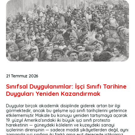
21 Temmuz 2026
Sınıfsal Duygulanımlar: İşçi Sınıfı Tarihine
Duyguları Yeniden Kazandırmak
Duygular birçok akademik disiplinde giderek artan bir ilgi
görmektedir, ancak bu gelişme işçi sınıfı tarihçilerini yeterince
etkilememiştir. Makale bu konuyu yeniden tartışmaya açarak
19. yüzyıl Amerika'sındaki iki büyük işçi sınıfı protesto
hareketinin — güneydeki kölelerin ve kuzeydeki sanayi
işçilerinin direnişinin — sadece maddi şikâyetlerden değil, aynı
zamanda işçi sınıfının iki farklı ama eşit derecede istikrarsız