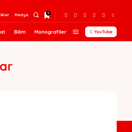
0
likler
Medya
at
Bilim
Monografiler
YouTube
ar