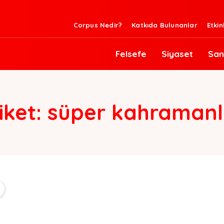
Corpus Nedir?
Katkıda Bulunanlar
Etkin
Felsefe
Siyaset
San
iket:
süper kahramanl