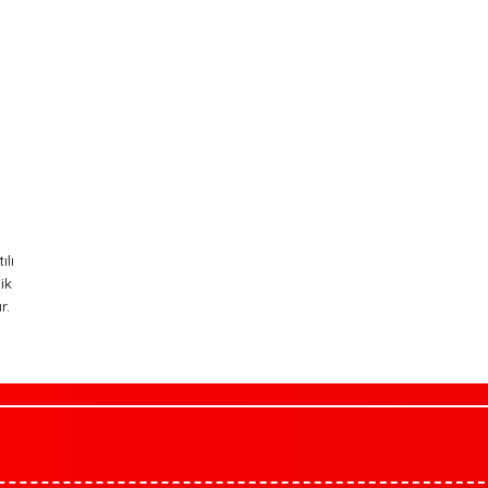
lı
ik
r.