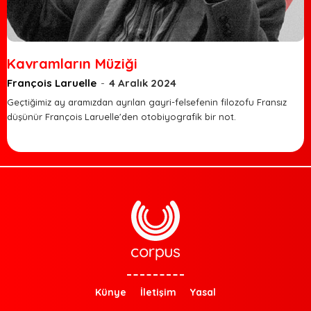
Kavramların Müziği
François Laruelle
-
4 Aralık 2024
Geçtiğimiz ay aramızdan ayrılan gayri-felsefenin filozofu Fransız
düşünür François Laruelle'den otobiyografik bir not.
Künye
İletişim
Yasal