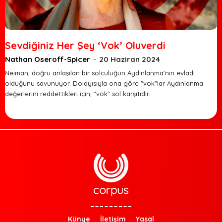
Sevdiğiniz Her Şey ‘Vok’ Oluverdi
Nathan Oseroff-Spicer
-
20 Haziran 2024
Neiman, doğru anlaşılan bir solculuğun Aydınlanma’nın evladı
olduğunu savunuyor. Dolayısıyla ona göre "vok"lar Aydınlanma
değerlerini reddettikleri için, "vok" sol karşıtıdır.
Künye
İletişim
Yasal