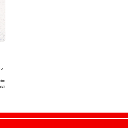
mu
nim
zli