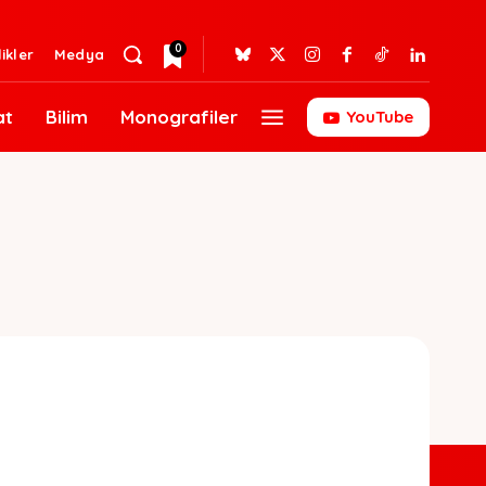
0
likler
Medya
at
Bilim
Monografiler
YouTube