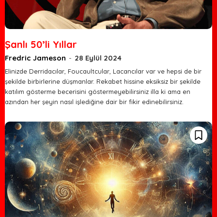
Şanlı 50’li Yıllar
Fredric Jameson
-
28 Eylül 2024
Elinizde Derridacılar, Foucaultcular, Lacancılar var ve hepsi de bir
şekilde birbirlerine düşmanlar. Rekabet hissine eksiksiz bir şekilde
katılım gösterme becerisini göstermeyebilirsiniz illa ki ama en
azından her şeyin nasıl işlediğine dair bir fikir edinebilirsiniz.