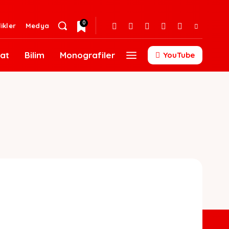
0
likler
Medya
at
Bilim
Monografiler
YouTube