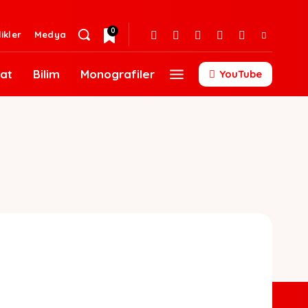
0
likler
Medya
at
Bilim
Monografiler
YouTube