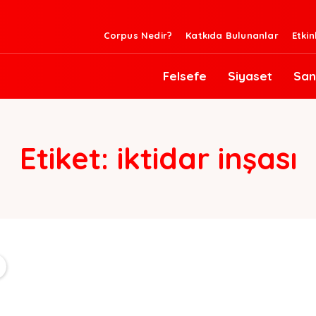
Corpus Nedir?
Katkıda Bulunanlar
Etkin
Felsefe
Siyaset
San
Etiket:
iktidar inşası