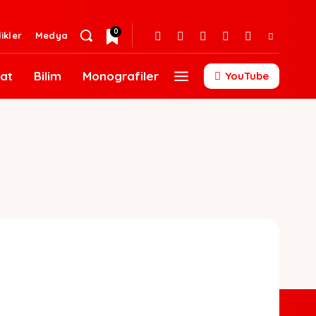
0
likler
Medya
at
Bilim
Monografiler
YouTube