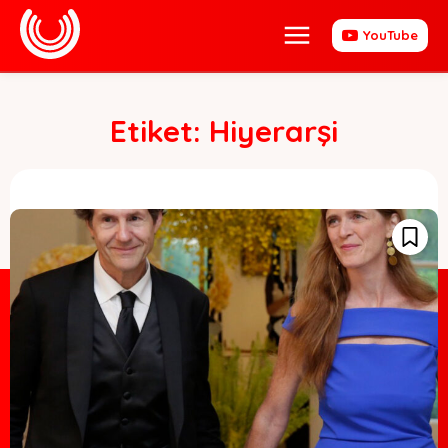
YouTube
Etiket:
Hiyerarşi