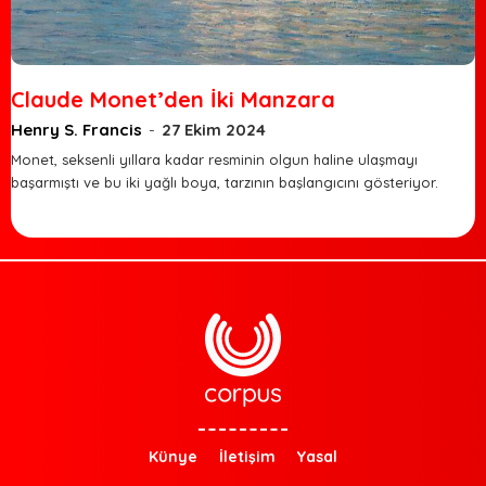
Claude Monet’den İki Manzara
Henry S. Francis
-
27 Ekim 2024
Monet, seksenli yıllara kadar resminin olgun haline ulaşmayı
başarmıştı ve bu iki yağlı boya, tarzının başlangıcını gösteriyor.
Künye
İletişim
Yasal