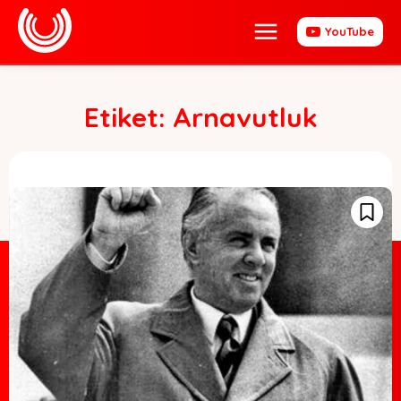
YouTube
Etiket:
Arnavutluk