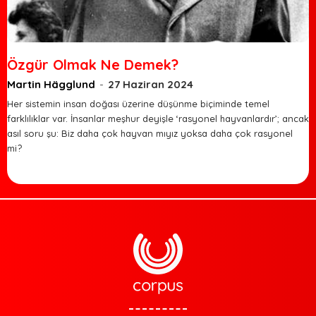
Özgür Olmak Ne Demek?
Martin Hägglund
-
27 Haziran 2024
Her sistemin insan doğası üzerine düşünme biçiminde temel
farklılıklar var. İnsanlar meşhur deyişle ‘rasyonel hayvanlardır’; ancak
asıl soru şu: Biz daha çok hayvan mıyız yoksa daha çok rasyonel
mi?