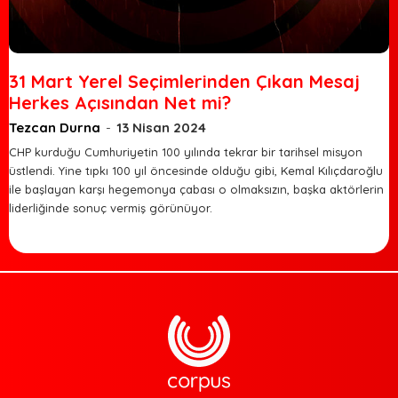
31 Mart Yerel Seçimlerinden Çıkan Mesaj
Herkes Açısından Net mi?
Tezcan Durna
-
13 Nisan 2024
CHP kurduğu Cumhuriyetin 100 yılında tekrar bir tarihsel misyon
üstlendi. Yine tıpkı 100 yıl öncesinde olduğu gibi, Kemal Kılıçdaroğlu
ile başlayan karşı hegemonya çabası o olmaksızın, başka aktörlerin
liderliğinde sonuç vermiş görünüyor.