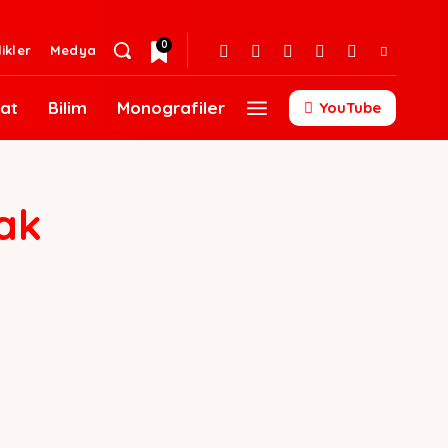
0
likler
Medya
at
Bilim
Monografiler
YouTube
ak