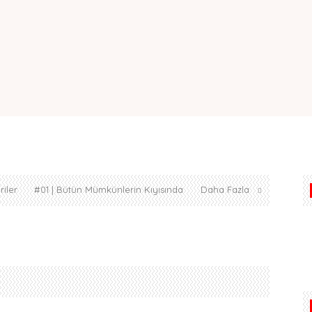
iler
#01 | Bütün Mümkünlerin Kıyısında
Daha Fazla