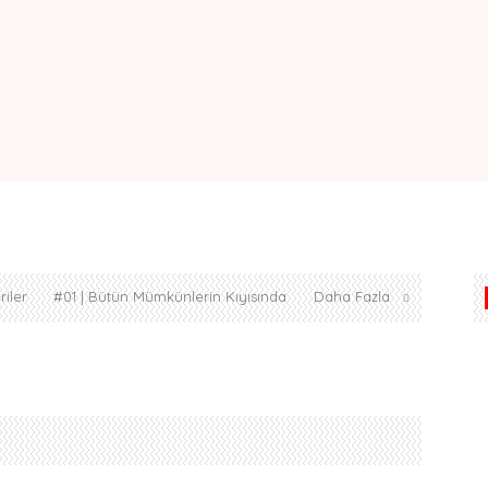
iler
#01 | Bütün Mümkünlerin Kıyısında
Daha Fazla