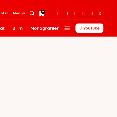
0
likler
Medya
at
Bilim
Monografiler
YouTube