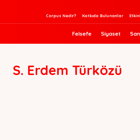
Corpus Nedir?
Katkıda Bulunanlar
Etkin
Felsefe
Siyaset
San
S. Erdem Türközü