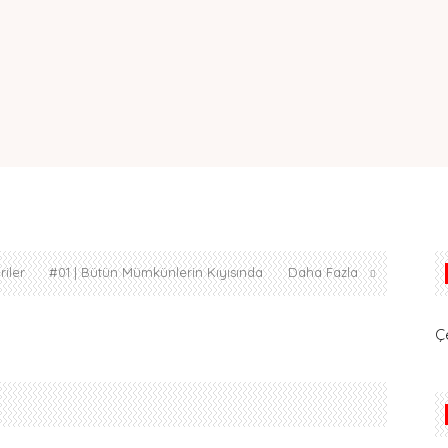
iler
#01 | Bütün Mümkünlerin Kıyısında
Daha Fazla
Ç