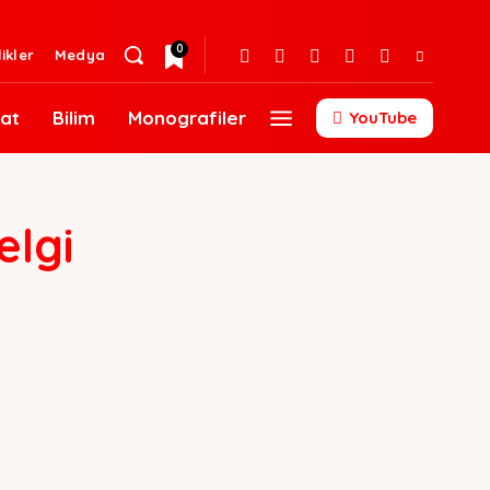
0
likler
Medya
at
Bilim
Monografiler
YouTube
elgi