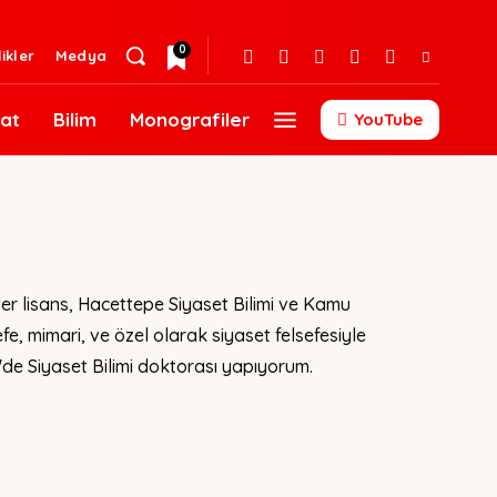
0
likler
Medya
at
Bilim
Monografiler
YouTube
iler lisans, Hacettepe Siyaset Bilimi ve Kamu
efe, mimari, ve özel olarak siyaset felsefesiyle
F'de Siyaset Bilimi doktorası yapıyorum.