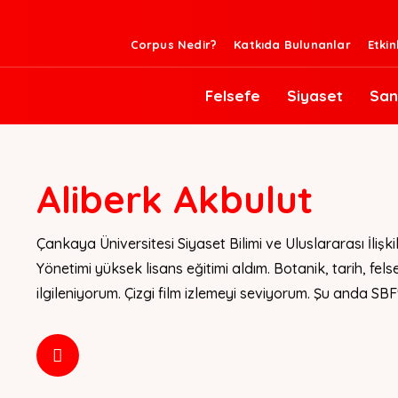
Corpus Nedir?
Katkıda Bulunanlar
Etkin
Felsefe
Siyaset
San
Aliberk Akbulut
Çankaya Üniversitesi Siyaset Bilimi ve Uluslararası İlişk
Yönetimi yüksek lisans eğitimi aldım. Botanik, tarih, fels
ilgileniyorum. Çizgi film izlemeyi seviyorum. Şu anda SB