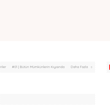
iler
#01 | Bütün Mümkünlerin Kıyısında
Daha Fazla